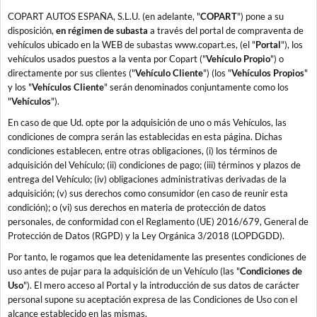
COPART AUTOS ESPAÑA, S.L.U. (en adelante, "
COPART
") pone a su
disposición,
en régimen de subasta
a través del portal de compraventa de
vehículos ubicado en la WEB de subastas www.copart.es, (el "
Portal
"), los
vehículos usados puestos a la venta por Copart ("
Vehículo Propio
") o
directamente por sus clientes ("
Vehículo Cliente
") (los "
Vehículos Propios
"
y los "
Vehículos Cliente
" serán denominados conjuntamente como los
"
Vehículos
").
En caso de que Ud. opte por la adquisición de uno o más Vehículos, las
condiciones de compra serán las establecidas en esta página. Dichas
condiciones establecen, entre otras obligaciones, (i) los términos de
adquisición del Vehículo; (ii) condiciones de pago; (iii) términos y plazos de
entrega del Vehículo; (iv) obligaciones administrativas derivadas de la
adquisición; (v) sus derechos como consumidor (en caso de reunir esta
condición); o (vi) sus derechos en materia de protección de datos
personales, de conformidad con el Reglamento (UE) 2016/679, General de
Protección de Datos (RGPD) y la Ley Orgánica 3/2018 (LOPDGDD).
Por tanto, le rogamos que lea detenidamente las presentes condiciones de
uso antes de pujar para la adquisición de un Vehículo (las "
Condiciones de
Uso
"). El mero acceso al Portal y la introducción de sus datos de carácter
personal supone su aceptación expresa de las Condiciones de Uso con el
alcance establecido en las mismas.