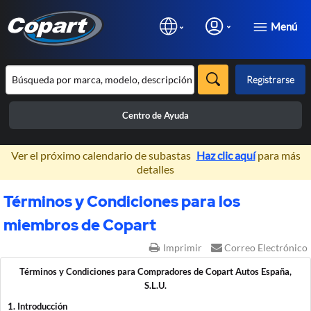
Menú
Registrarse
Centro de Ayuda
×
Ver el próximo calendario de subastas
Haz clic aquí
para más
detalles
Términos y Condiciones para los
miembros de Copart
Imprimir
Correo Electrónico
Términos y Condiciones para Compradores de Copart Autos España,
S.L.U.
1. Introducción