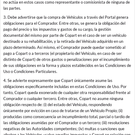
no actúa en estos casos como representante o comisionista de ninguna de
las partes.
3. Debe advertirse que la compra de Vehículos a través del Portal genera
obligaciones para el Comprador. Entre otras, se genera la obligación del
pago del precio y los impuestos y gastos de su cargo, la gestión
documental del mismo por parte de Copart en el caso de ser un vehículo
destinado a su rehabilitación, y la retirada del Vehículo adquirido en un
plazo determinado. Así mismo, el Comprador puede quedar sometido al
pago a Copart o a terceros (el propietario del Vehículo, en caso de ser
distinto de Copart) de otros gastos o penalizaciones por el incumplimiento
de sus obligaciones en la forma y plazos establecidos en las Condiciones de
Uso o Condiciones Particulares.
4. Se advierte expresamente que Copart únicamente asume las
obligaciones específicamente incluidas en estas Condiciones de Uso. Por
tanto, Copart queda exonerado de cualquier otra responsabilidad frente al
Comprador o cualquier tercero. Entre otras, Copart no asume ninguna
obligación respecto de: (i) del estado del Vehículo, respondiendo
únicamente por evicción en caso de tratarse de un Vehículo Propio; (ii)
producidas como consecuencia un incumplimiento total, parcial o tardío de
las obligaciones asumidas por el Comprador o un tercero; (iii) resoluciones
negativas de las Autoridades competentes; (iv) multas o sanciones que
afecten a los Vehículos –salvo aquellas impuestas a Copart en relación con