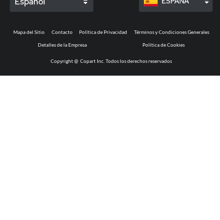
Español
ESPAÑA
Mapa del Sitio
Contacto
Política de Privacidad
Términos y Condiciones Generales
Detalles de la Empresa
Política de Cookies
Copyright @
Copart Inc. Todos los derechos reservados