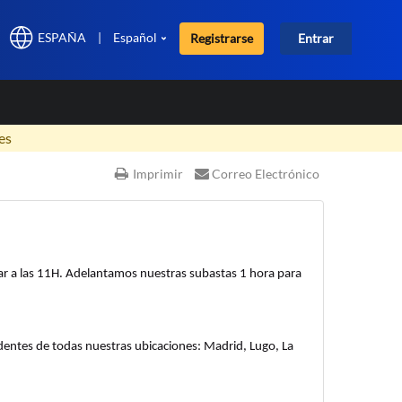
ESPAÑA
|
Español
Registrarse
Entrar
×
es
Imprimir
Correo Electrónico
ar a las 11H. Adelantamos nuestras subastas 1 hora para
edentes de todas nuestras ubicaciones: Madrid, Lugo, La