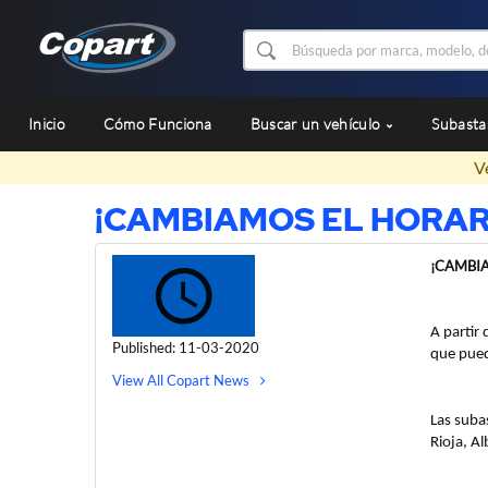
Inicio
Cómo Funciona
Buscar un vehículo
Subast
V
¡CAMBIAMOS EL HORARI
¡CAMBIA
A partir
Published: 11-03-2020
que pued
View All Copart News
Las suba
Rioja, Al