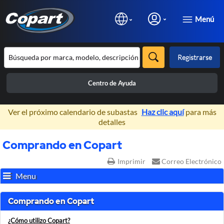
Menú
Registrarse
Centro de Ayuda
×
Ver el próximo calendario de subastas
Haz clic aquí
para más
detalles
Comprando en Copart
Imprimir
Correo Electrónico
Menu
Comprando en Copart
¿Cómo utilizo Copart?