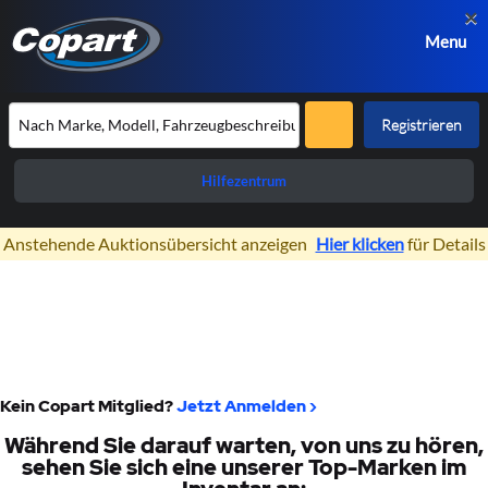
×
Menu
Registrieren
Hilfezentrum
Anstehende Auktionsübersicht anzeigen
Hier klicken
für Details
Vielen Dank das Sie Copart
kontaktiert haben!
Wir werden uns in Kürze bei Ihnen melden.
Kein Copart Mitglied?
Jetzt Anmelden ›
Während Sie darauf warten, von uns zu hören,
sehen Sie sich eine unserer Top-Marken im