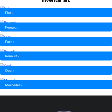
Inventar an:
Fiat ›
Peugeot ›
Ford ›
Renault ›
Opel ›
Mercedes ›