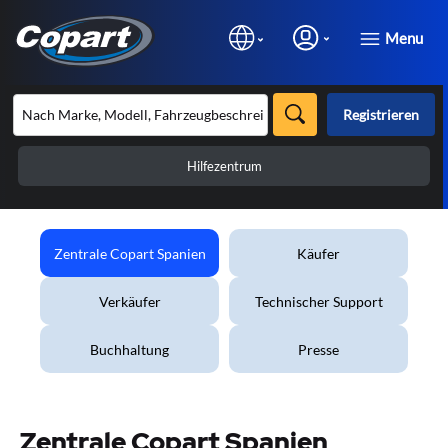
Menu
Registrieren
Hilfezentrum
Zentrale Copart Spanien
Käufer
Verkäufer
Technischer Support
Buchhaltung
Presse
Zentrale Copart Spanien