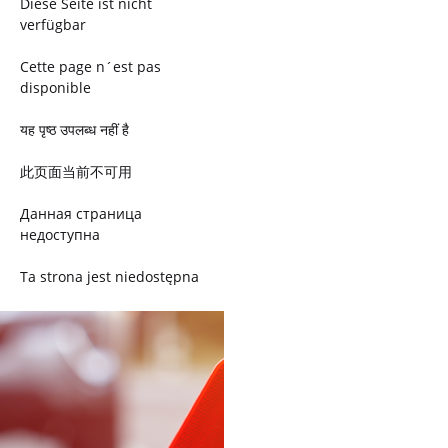
Diese Seite ist nicht
verfügbar
Cette page n´est pas
disponible
यह पृष्ठ उपलब्ध नहीं है
此页面当前不可用
Данная страница
недоступна
Ta strona jest niedostępna
Trang này không có
Esta página não está
disponível
このページは現在利用できま
せん