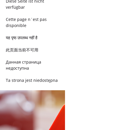
Diese Seite ist nicht
verfügbar
Cette page n´est pas
disponible
यह पृष्ठ उपलब्ध नहीं है
此页面当前不可用
Данная страница
недоступна
Ta strona jest niedostępna
Trang này không có
Esta página não está
disponível
このページは現在利用できま
せん