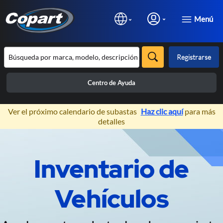
Menú
Registrarse
Centro de Ayuda
×
Ver el próximo calendario de subastas
Haz clic aquí
para más
detalles
Prev
N
Inventario de
Subastas de Vehículos 100%
Online
Vehículos
Exclusivas para profesionales de la
automoción.