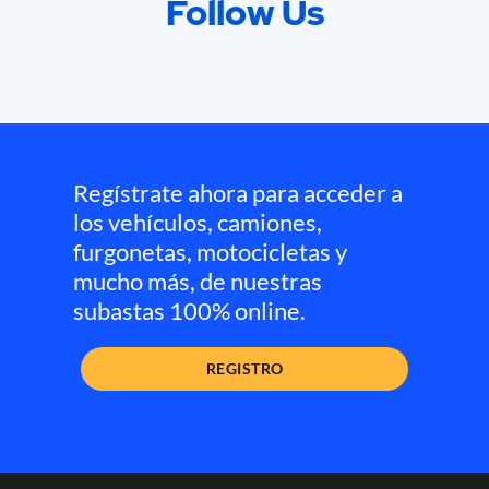
Follow Us
Regístrate ahora para acceder a
los vehículos, camiones,
furgonetas, motocicletas y
mucho más, de nuestras
subastas 100% online.
REGISTRO