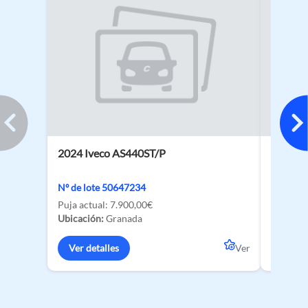
2024 Iveco AS440ST/P
2026 BY
135 kW
Nº de lote 50647234
Nº de lo
Puja actual:
7.900,00€
Ubicació
Ubicación:
Granada
Ver de
Ver detalles
Ver