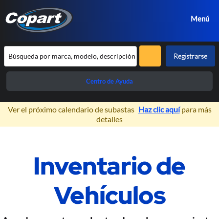
Menú
Registrarse
Centro de Ayuda
×
Ver el próximo calendario de subastas
Haz clic aquí
para más
detalles
Prev
Next
Inventario de
Subastas de Vehículos 100%
Online
Vehículos
Exclusivas para profesionales de la
automoción.