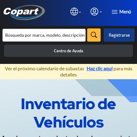
Menú
Registrarse
Centro de Ayuda
×
Ver el próximo calendario de subastas
Haz clic aquí
para más
detalles
Prev
N
Inventario de
Subastas de Vehículos 100%
Online
Vehículos
Exclusivas para profesionales de la
automoción.