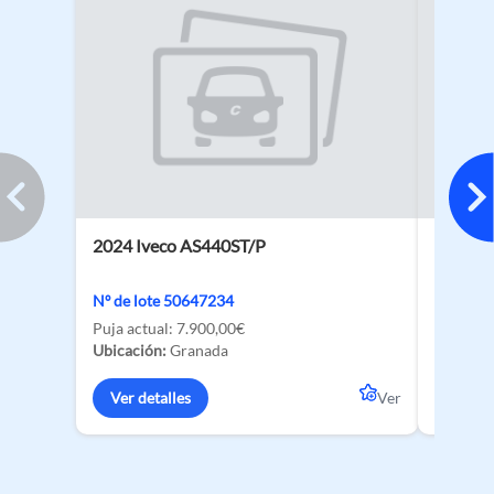
2024 Iveco AS440ST/P
2026 BY
135 kW
Nº de lote 50647234
Nº de lo
Puja actual:
7.900,00€
Ubicació
Ubicación:
Granada
Ver de
Ver detalles
Ver