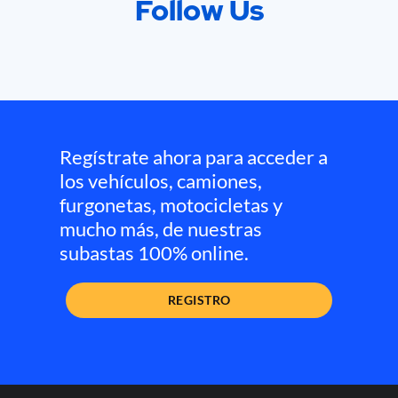
Follow Us
Regístrate ahora para acceder a
los vehículos, camiones,
furgonetas, motocicletas y
mucho más, de nuestras
subastas 100% online.
REGISTRO