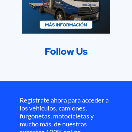
Follow Us
Regístrate ahora para acceder a
los vehículos, camiones,
furgonetas, motocicletas y
mucho más, de nuestras
subastas 100% online.