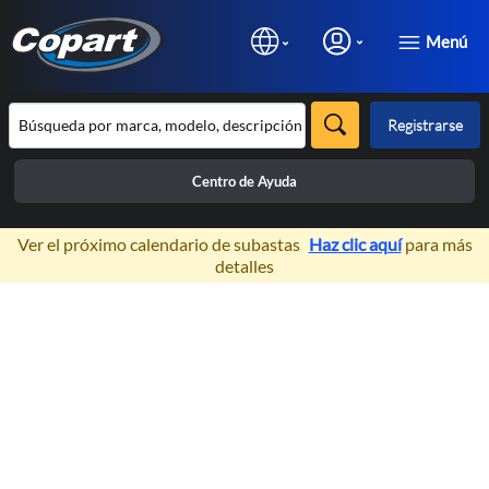
Menú
Registrarse
Centro de Ayuda
×
Ver el próximo calendario de subastas
Haz clic aquí
para más
detalles
Prev
N
Inventario de
Vehículos