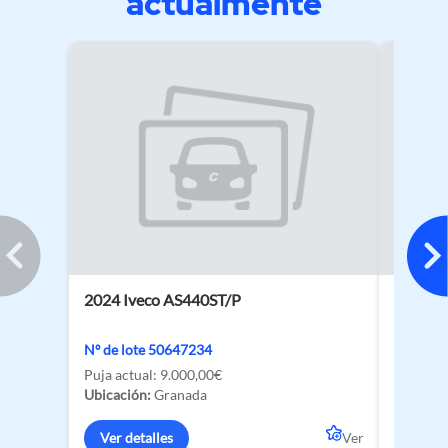
actualmente
2024 Iveco AS440ST/P
2026 V
Nº de lote 50647234
Nº de lo
Puja actual:
9.000,00€
Puja act
Ubicación:
Granada
Ubicació
Ver detalles
Ver
Ver de