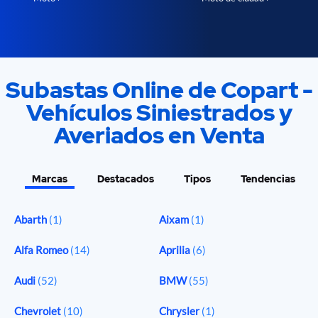
Subastas Online de Copart -
Vehículos Siniestrados y
Averiados en Venta
Marcas
Destacados
Tipos
Tendencias
Abarth
(1)
Aixam
(1)
Alfa Romeo
(14)
Aprilia
(6)
Audi
(52)
BMW
(55)
Chevrolet
(10)
Chrysler
(1)