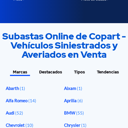
Subastas Online de Copart -
Vehículos Siniestrados y
Averiados en Venta
Marcas
Destacados
Tipos
Tendencias
Abarth
(1)
Aixam
(1)
Alfa Romeo
(14)
Aprilia
(6)
Audi
(52)
BMW
(55)
Chevrolet
(10)
Chrysler
(1)