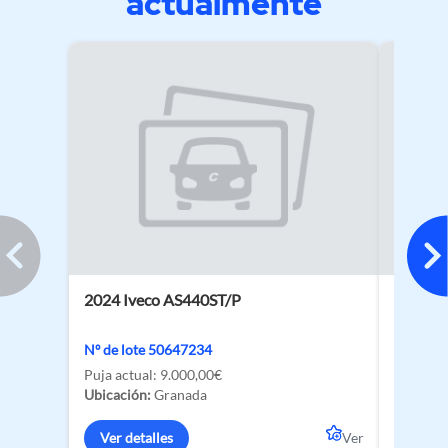
actualmente
2024 Iveco AS440ST/P
2026 V
Nº de lote 50647234
Nº de lo
Puja actual:
9.000,00€
Puja act
Ubicación:
Granada
Ubicació
Ver detalles
Ver
Ver de