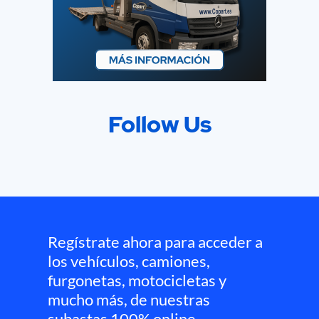
Follow Us
Regístrate ahora para acceder a
los vehículos, camiones,
furgonetas, motocicletas y
mucho más, de nuestras
subastas 100% online.