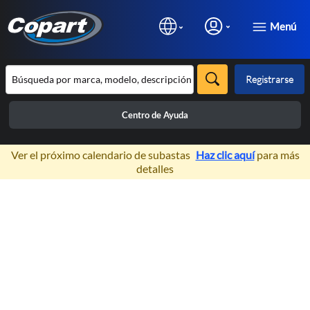
Menú
Registrarse
Centro de Ayuda
×
Ver el próximo calendario de subastas
Haz clic aquí
para más
detalles
Prev
N
Inventario de
Vehículos