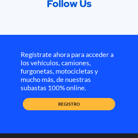
Follow Us
Regístrate ahora para acceder a
los vehículos, camiones,
furgonetas, motocicletas y
mucho más, de nuestras
subastas 100% online.
REGISTRO