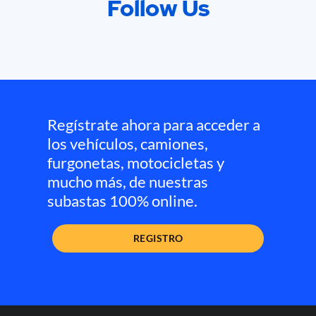
Follow Us
Regístrate ahora para acceder a
los vehículos, camiones,
furgonetas, motocicletas y
mucho más, de nuestras
subastas 100% online.
REGISTRO