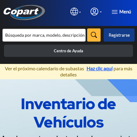
Menú
Registrarse
Centro de Ayuda
×
Ver el próximo calendario de subastas
Haz clic aquí
para más
detalles
Prev
N
Inventario de
Subastas de Vehículos 100%
Online
Vehículos
Exclusivas para profesionales de la
automoción.