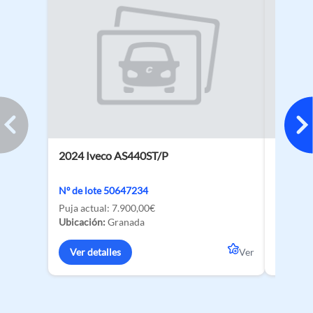
2024 Iveco AS440ST/P
2026 BY
135 kW
Nº de lote 50647234
Nº de lo
Puja actual:
7.900,00€
Ubicació
Ubicación:
Granada
Ver de
Ver detalles
Ver