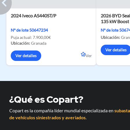
2024 Iveco AS440ST/P
2026 BYD Seal
135 kW Boost
Nº de lote 50647234
Nº de lote 506
Puja actual:
7.900,00€
Ubicación:
Gran
Ubicación:
Granada
Ver detalles
Ver detalles
Ver
¿Qué es Copart?
Copart es la compañía líder mundial especializada en
subasta
de vehículos siniestrados y averiados
.