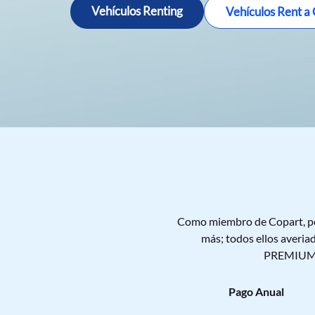
Profesionales!
averiado
Vehículos Renting
Vehículos Rent a
Regístrate y empieza a pujar ›
Como miembro de Copart, pod
más; todos ellos averia
PREMIUM - 
Pago Anual