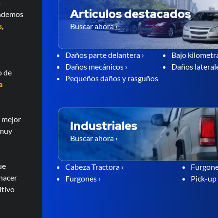
a
Articulos destacados
endemos
s
,
Buscar ahora ›
Daños parte delantera ›
Bajo kilometra
Daños mecánicos ›
Daños laterale
o de
Pequeños daños y rasguños
a
l mejor
Industriales
 muy
Buscar ahora ›
ue
Cabeza Tractora ›
Furgone
 hacer
Furgones ›
Pick-up 
itivo