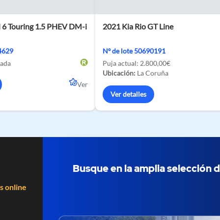
 6 Touring 1.5 PHEV DM-i
2021 Kia Rio GT Line
74629
Nº de lote 50690191
ada
Puja actual:
2.800,00€
Ubicación:
La Coruña
Ver
Ver detalles
Busque en la amplia selección d
s online