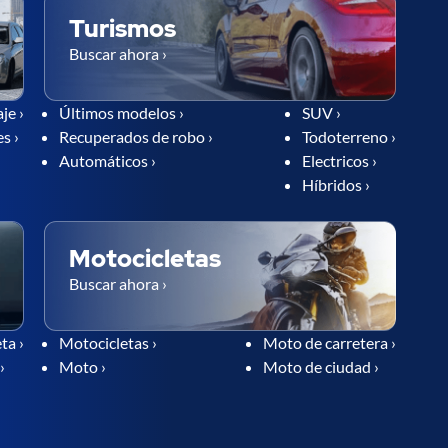
Turismos
Buscar ahora ›
je ›
Últimos modelos ›
SUV ›
s ›
Recuperados de robo ›
Todoterreno ›
Automáticos ›
Electricos ›
Híbridos ›
Motocicletas
Buscar ahora ›
ta ›
Motocicletas ›
Moto de carretera ›
›
Moto ›
Moto de ciudad ›