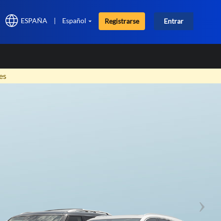
ESPAÑA
|
Español
Registrarse
Entrar
×
es
Nex
os
 las