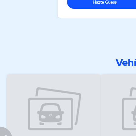
Hazte Guess
Vehí