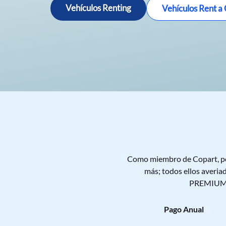
Profesionales!
averiado
Vehículos Renting
Vehículos Rent a
Regístrate y empieza a pujar ›
Como miembro de Copart, pod
más; todos ellos averia
PREMIUM - 
Pago Anual