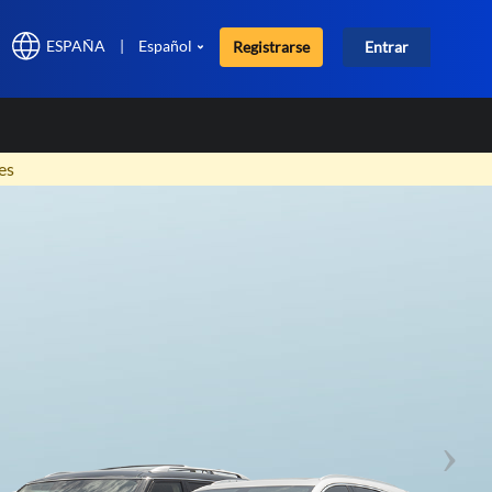
ESPAÑA
|
Español
Registrarse
Entrar
×
es
Nex
os
 las