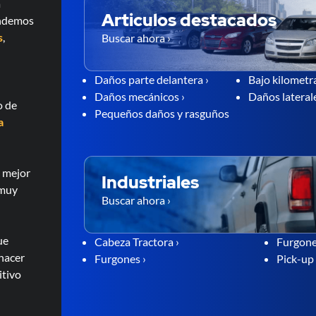
a
Articulos destacados
endemos
s
,
Buscar ahora ›
Daños parte delantera ›
Bajo kilometra
Daños mecánicos ›
Daños laterale
o de
Pequeños daños y rasguños
a
l mejor
Industriales
 muy
Buscar ahora ›
ue
Cabeza Tractora ›
Furgone
 hacer
Furgones ›
Pick-up 
itivo