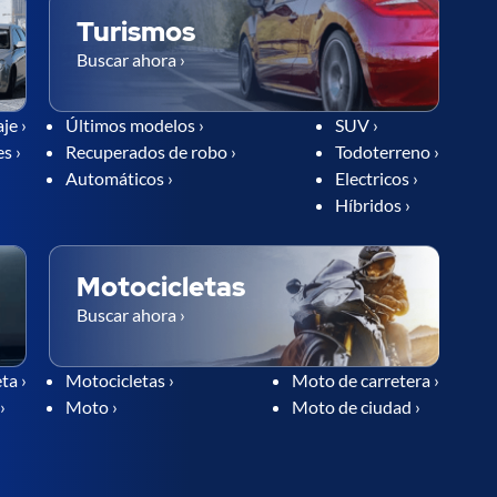
Turismos
Buscar ahora ›
je ›
Últimos modelos ›
SUV ›
s ›
Recuperados de robo ›
Todoterreno ›
Automáticos ›
Electricos ›
Híbridos ›
Motocicletas
Buscar ahora ›
ta ›
Motocicletas ›
Moto de carretera ›
›
Moto ›
Moto de ciudad ›