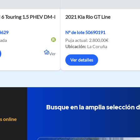
 6 Touring 1.5 PHEV DM-i
2021 Kia Rio GT Line
74629
Nº de lote 50690191
ada
Puja actual:
2.800,00€
Ubicación:
La Coruña
Ver
Ver detalles
Busque en la amplia selección d
s online