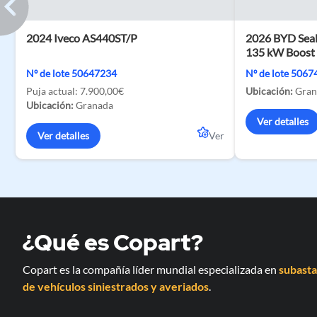
2024 Iveco AS440ST/P
2026 BYD Seal
135 kW Boost
Nº de lote 50647234
Nº de lote 506
Puja actual:
7.900,00€
Ubicación:
Gran
Ubicación:
Granada
Ver detalles
Ver detalles
Ver
¿Qué es Copart?
Copart es la compañía líder mundial especializada en
subasta
de vehículos siniestrados y averiados
.