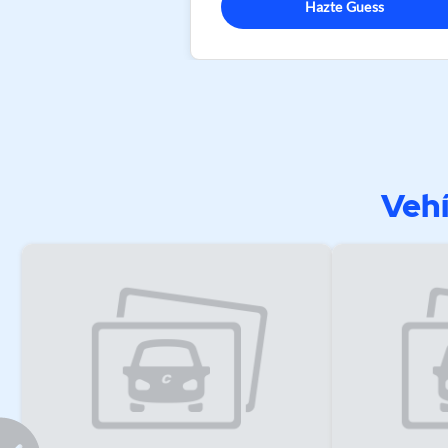
Hazte Guess
Vehí