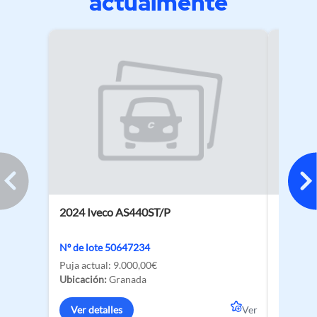
actualmente
2024 Iveco AS440ST/P
2026 V
Nº de lote 50647234
Nº de lo
Puja actual:
9.000,00€
Puja act
Ubicación:
Granada
Ubicació
Ver detalles
Ver
Ver de