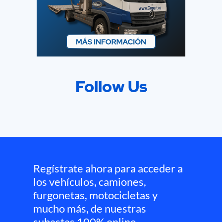
Follow Us
Regístrate ahora para acceder a
los vehículos, camiones,
furgonetas, motocicletas y
mucho más, de nuestras
subastas 100% online.