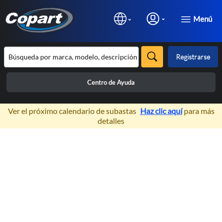
Menú
Registrarse
Centro de Ayuda
×
Ver el próximo calendario de subastas
Haz clic aquí
para más
detalles
Prev
N
Inventario de
Vehículos