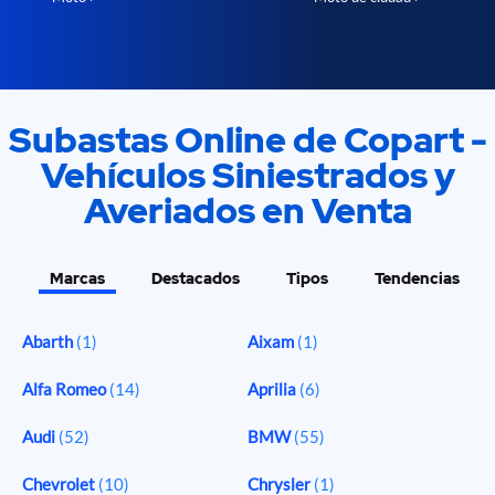
Subastas Online de Copart -
Vehículos Siniestrados y
Averiados en Venta
Marcas
Destacados
Tipos
Tendencias
Abarth
(1)
Aixam
(1)
Alfa Romeo
(14)
Aprilia
(6)
Audi
(52)
BMW
(55)
Chevrolet
(10)
Chrysler
(1)