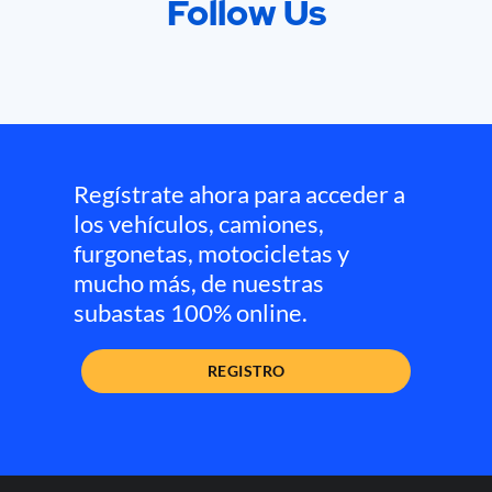
Follow Us
Regístrate ahora para acceder a
los vehículos, camiones,
furgonetas, motocicletas y
mucho más, de nuestras
subastas 100% online.
REGISTRO