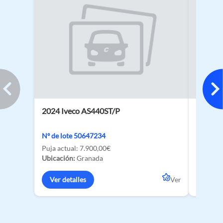
2024 Iveco AS440ST/P
2026 BY
135 kW
Nº de lote 50647234
Nº de lo
Puja actual:
7.900,00€
Ubicació
Ubicación:
Granada
Ver de
Ver detalles
Ver