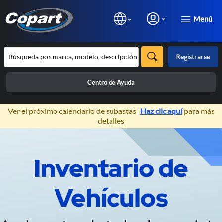
Menú
Registrarse
Centro de Ayuda
×
Ver el próximo calendario de subastas
Haz clic aquí
para más
detalles
Prev
N
Inventario de
Subastas de Vehículos 100%
Online
Vehículos
Exclusivas para profesionales de la
automoción.