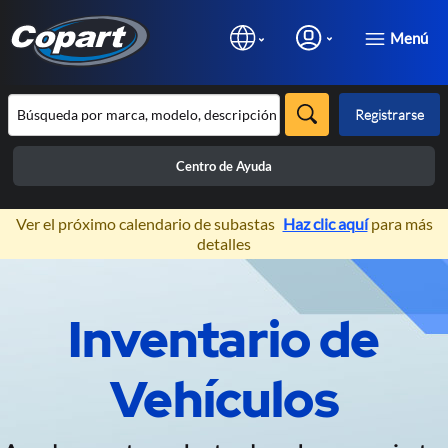
Menú
Registrarse
Centro de Ayuda
×
Ver el próximo calendario de subastas
Haz clic aquí
para más
detalles
Prev
N
Inventario de
Subastas de Vehículos 100%
Online
Vehículos
Exclusivas para profesionales de la
automoción.