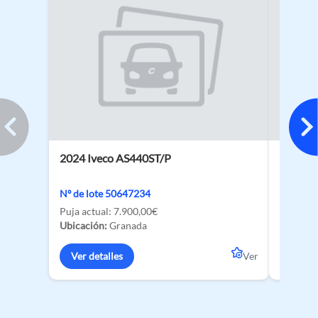
2024 Iveco AS440ST/P
2026 BY
135 kW
Nº de lote 50647234
Nº de lo
Puja actual:
7.900,00€
Ubicació
Ubicación:
Granada
Ver de
Ver detalles
Ver