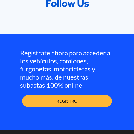
Follow Us
Regístrate ahora para acceder a
los vehículos, camiones,
furgonetas, motocicletas y
mucho más, de nuestras
subastas 100% online.
REGISTRO