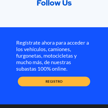
Follow Us
Regístrate ahora para acceder a
los vehículos, camiones,
furgonetas, motocicletas y
mucho más, de nuestras
subastas 100% online.
REGISTRO