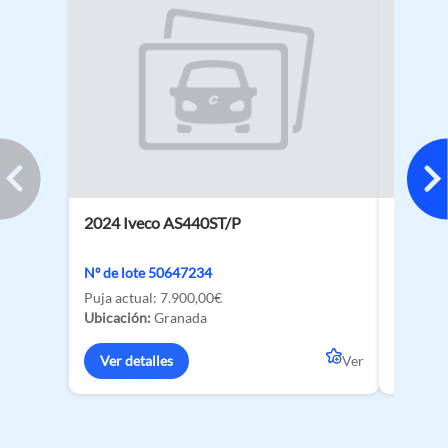
2024 Iveco AS440ST/P
2026 BY
135 kW
Nº de lote 50647234
Nº de lo
Puja actual:
7.900,00€
Ubicació
Ubicación:
Granada
Ver de
Ver detalles
Ver