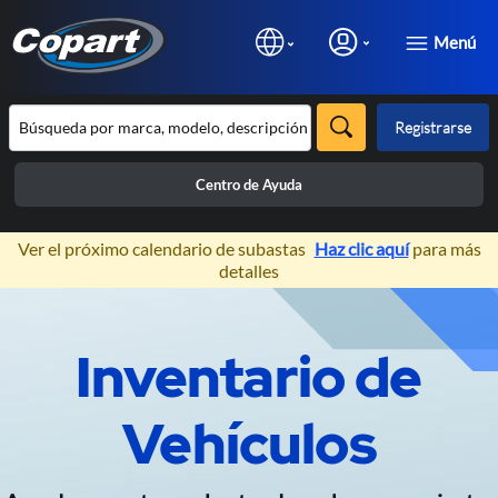
Menú
Registrarse
Centro de Ayuda
×
Ver el próximo calendario de subastas
Haz clic aquí
para más
detalles
Prev
N
Inventario de
Subastas de Vehículos 100%
Online
Vehículos
Exclusivas para profesionales de la
automoción.