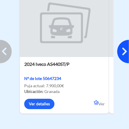
2024 Iveco AS440ST/P
2026 BY
135 kW
Nº de lote 50647234
Nº de lo
Puja actual:
7.900,00€
Ubicació
Ubicación:
Granada
Ver de
Ver detalles
Ver