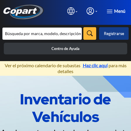
Menú
Registrarse
Centro de Ayuda
×
Ver el próximo calendario de subastas
Haz clic aquí
para más
detalles
Prev
N
Inventario de
Subastas de Vehículos 100%
Online
Vehículos
Exclusivas para profesionales de la
automoción.