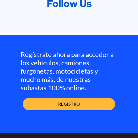
Follow Us
Regístrate ahora para acceder a
los vehículos, camiones,
furgonetas, motocicletas y
mucho más, de nuestras
subastas 100% online.
REGISTRO