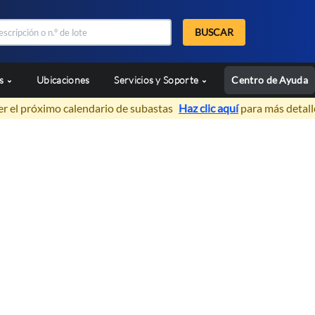
BUSCAR
as
Ubicaciones
Servicios y Soporte
Centro de Ayuda
er el próximo calendario de subastas
Haz clic aquí
para más detall
e Vehículos
e flotas De Renting y Rent a Car