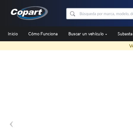
Inicio
Cómo Funciona
Buscar un vehículo
Subast
V
Prev
Inventario d
Accede a nuestras subastas de coches provenientes d