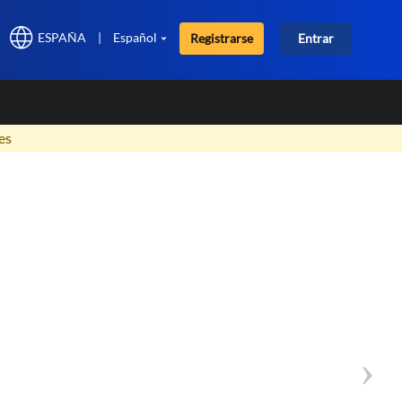
ESPAÑA
|
Español
Registrarse
Entrar
×
es
Nex