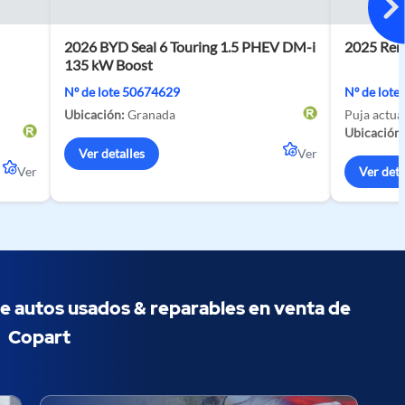
2026 BYD Seal 6 Touring 1.5 PHEV DM-i
2025 Ren
135 kW Boost
Nº de lote 50674629
Nº de lot
Ubicación:
Granada
Puja actua
Ubicación:
Ver detalles
Ver
Ver
Ver deta
e autos usados & ​​reparables en venta de
Copart