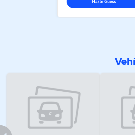
Hazte Guess
Vehí