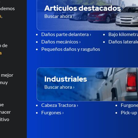
a
Articulos destacados
endemos
s
,
Buscar ahora ›
Daños parte delantera ›
Bajo kilometra
Daños mecánicos ›
Daños laterale
o de
Pequeños daños y rasguños
a
l mejor
Industriales
 muy
Buscar ahora ›
ue
Cabeza Tractora ›
Furgone
 hacer
Furgones ›
Pick-up 
itivo