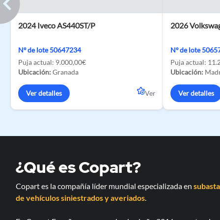
2024 Iveco AS440ST/P
2026 Volkswag
Nº de lote 50647234
Nº de lote 506
Puja actual:
9.000,00€
Puja actual:
11.
Ubicación:
Granada
Ubicación:
Madr
Ver detalles
Ver
Ver detalles
¿Qué es Copart?
Copart es la compañía líder mundial especializada en
subasta
de vehículos siniestrados y averiados
.