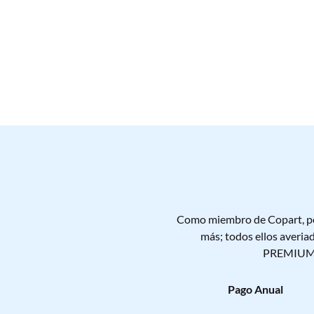
Vehículos Renting
Vehículos Rent a
Como miembro de Copart, pod
más; todos ellos averia
PREMIUM - 
Pago Anual