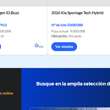
en ID.Buzz
2026 Kia Sportage Tech Hybrid
57413
Nº de lote 50680388
200,00€
Puja actual:
9.000,00€
id
Ubicación:
Alicante
Ver
Ver detalles
Busque en la amplia selección d
s online