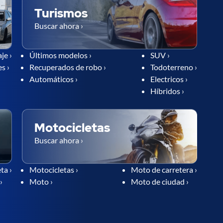
Turismos
Buscar ahora ›
je ›
Últimos modelos ›
SUV ›
s ›
Recuperados de robo ›
Todoterreno ›
Automáticos ›
Electricos ›
Híbridos ›
Motocicletas
Buscar ahora ›
ta ›
Motocicletas ›
Moto de carretera ›
›
Moto ›
Moto de ciudad ›