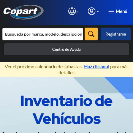
Menú
Registrarse
Centro de Ayuda
×
Ver el próximo calendario de subastas
Haz clic aquí
para más
detalles
Prev
N
Inventario de
Subastas de Vehículos 100%
Online
Vehículos
Exclusivas para profesionales de la
automoción.