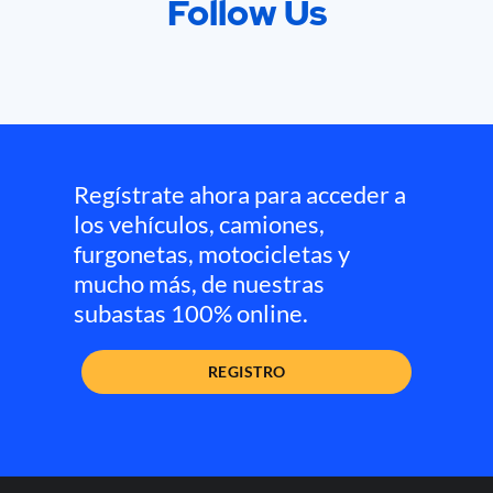
Follow Us
Regístrate ahora para acceder a
los vehículos, camiones,
furgonetas, motocicletas y
mucho más, de nuestras
subastas 100% online.
REGISTRO