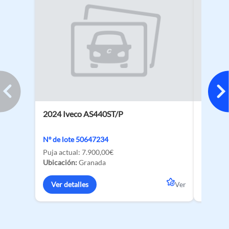
2024 Iveco AS440ST/P
2026 BY
135 kW
Nº de lote 50647234
Nº de lo
Puja actual:
7.900,00€
Ubicació
Ubicación:
Granada
Ver de
Ver detalles
Ver