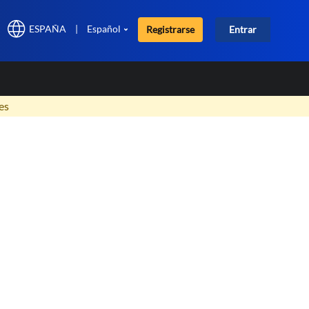
ESPAÑA
|
Español
Registrarse
Entrar
×
es