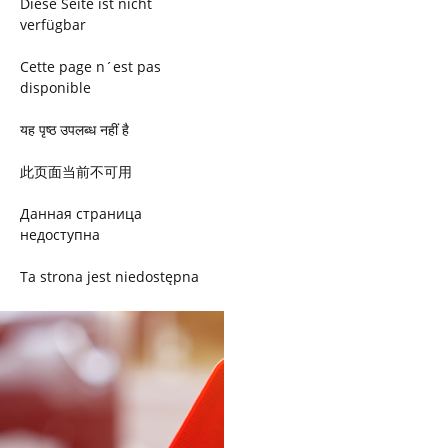
Diese Seite ist nicht
verfügbar
Cette page n´est pas
disponible
यह पृष्ठ उपलब्ध नहीं है
此页面当前不可用
Данная страница
недоступна
Ta strona jest niedostępna
Trang này không có
Esta página não está
disponível
このページは現在利用できま
せん