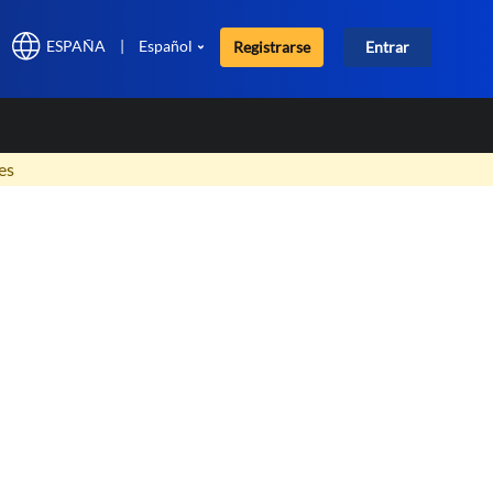
ESPAÑA
|
Español
Registrarse
Entrar
×
es