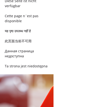
Diese Seite ist nicht
verfügbar
Cette page n´est pas
disponible
यह पृष्ठ उपलब्ध नहीं है
此页面当前不可用
Данная страница
недоступна
Ta strona jest niedostępna
Trang này không có
Esta página não está
disponível
このページは現在利用できま
せん