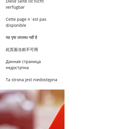
Diese Seite ist nicht
verfügbar
Cette page n´est pas
disponible
यह पृष्ठ उपलब्ध नहीं है
此页面当前不可用
Данная страница
недоступна
Ta strona jest niedostępna
Trang này không có
Esta página não está
disponível
このページは現在利用できま
せん