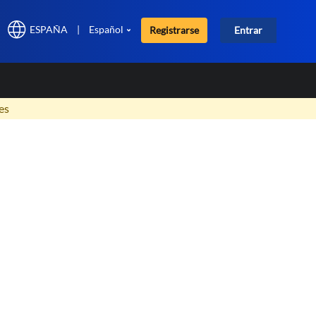
ESPAÑA
|
Español
Registrarse
Entrar
×
es