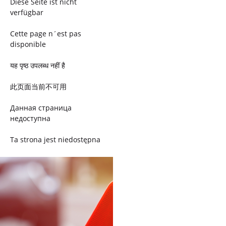
Diese Seite ist nicht
verfügbar
Cette page n´est pas
disponible
यह पृष्ठ उपलब्ध नहीं है
此页面当前不可用
Данная страница
недоступна
Ta strona jest niedostępna
Trang này không có
Esta página não está
disponível
このページは現在利用できま
せん