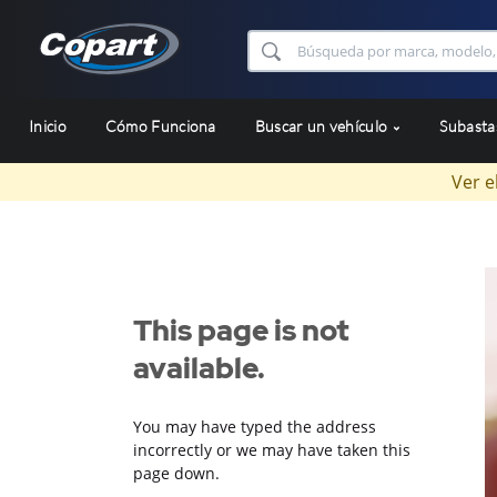
Inicio
Cómo Funciona
Buscar un vehículo
Subast
Ver e
This page is not
available.
You may have typed the address
incorrectly or we may have taken this
page down.