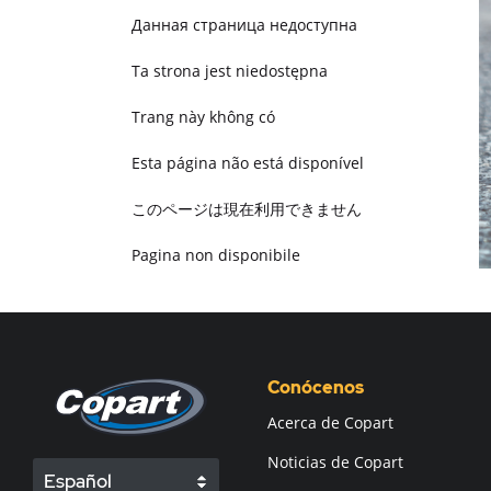
Данная страница недоступна
Ta strona jest niedostępna
Trang này không có
Esta página não está disponível
このページは現在利用できません
Pagina non disponibile
هذه الصفحة غير متوفرة
Conócenos
Acerca de Copart
Noticias de Copart
Español