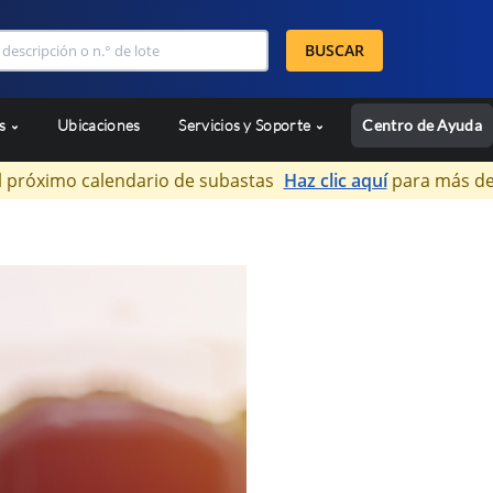
BUSCAR
as
Ubicaciones
Servicios y Soporte
Centro de Ayuda
l próximo calendario de subastas
Haz clic aquí
para más de