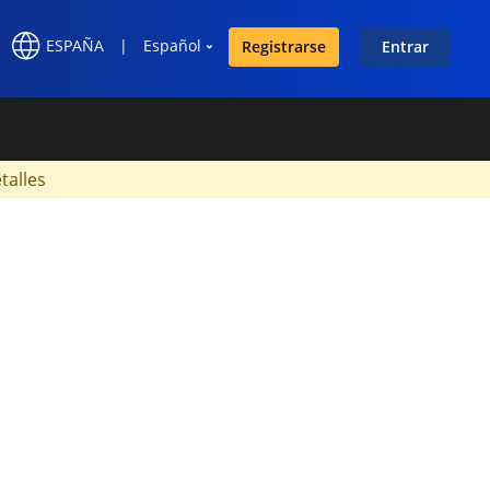
ESPAÑA
|
Español
Registrarse
Entrar
×
talles