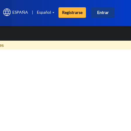
ESPAÑA
|
Español
Registrarse
Entrar
×
es