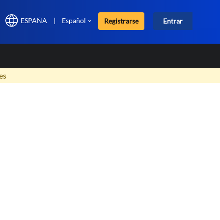
ESPAÑA
|
Español
Registrarse
Entrar
×
es