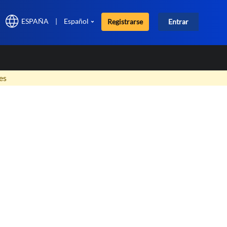
ESPAÑA
|
Español
Registrarse
Entrar
×
es