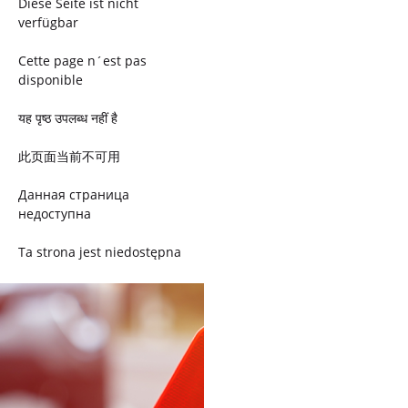
Diese Seite ist nicht
verfügbar
Cette page n´est pas
disponible
यह पृष्ठ उपलब्ध नहीं है
此页面当前不可用
Данная страница
недоступна
Ta strona jest niedostępna
Trang này không có
Esta página não está
disponível
このページは現在利用できま
せん