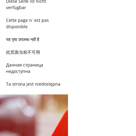
Diese Seite ist nicht
verfügbar
Cette page n´est pas
disponible
यह पृष्ठ उपलब्ध नहीं है
此页面当前不可用
Данная страница
недоступна
Ta strona jest niedostępna
Trang này không có
Esta página não está
disponível
このページは現在利用できま
せん