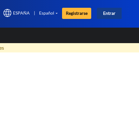
ESPAÑA
|
Español
Registrarse
Entrar
×
es