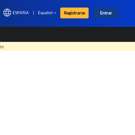
ESPAÑA
|
Español
Registrarse
Entrar
×
es