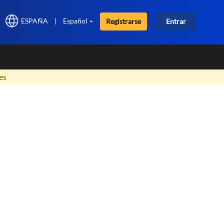
ESPAÑA
|
Español
Registrarse
Entrar
×
es