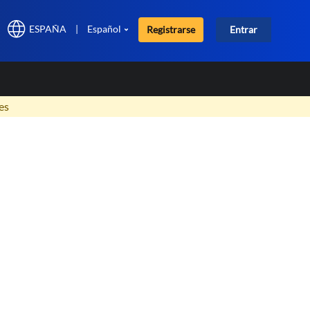
ESPAÑA
|
Español
Registrarse
Entrar
×
es