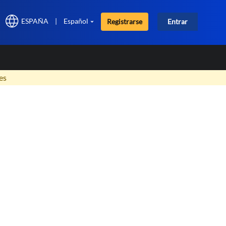
ESPAÑA
|
Español
Registrarse
Entrar
×
es