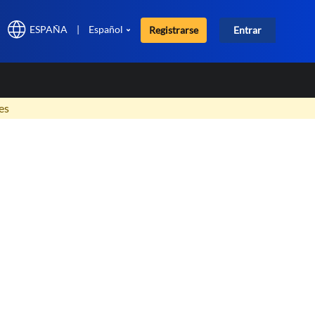
ESPAÑA
|
Español
Registrarse
Entrar
×
es