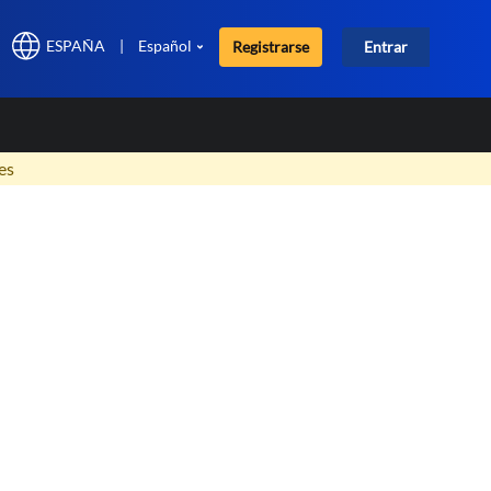
ESPAÑA
|
Español
Registrarse
Entrar
×
es