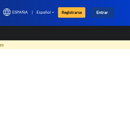
ESPAÑA
|
Español
Registrarse
Entrar
×
es