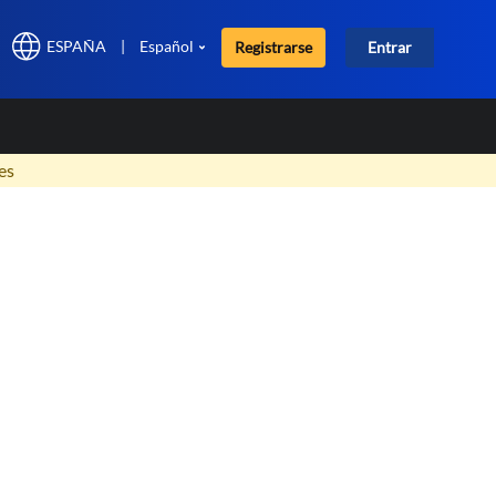
ESPAÑA
|
Español
Registrarse
Entrar
×
es