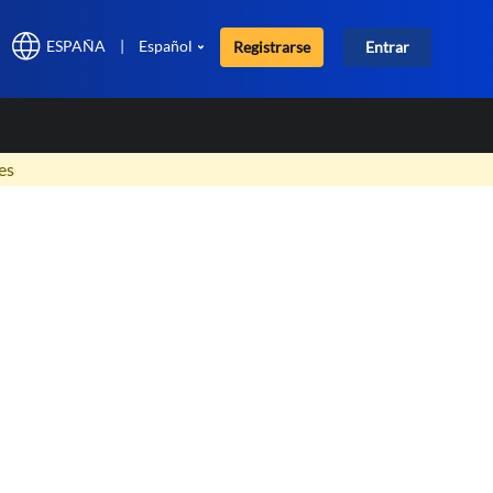
ESPAÑA
|
Español
Registrarse
Entrar
×
es