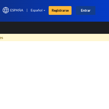
ESPAÑA
|
Español
Registrarse
Entrar
×
es