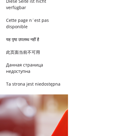
Diese Seite ist nicht
verfügbar
Cette page n´est pas
disponible
यह पृष्ठ उपलब्ध नहीं है
此页面当前不可用
Данная страница
недоступна
Ta strona jest niedostępna
Trang này không có
Esta página não está
disponível
このページは現在利用できま
せん