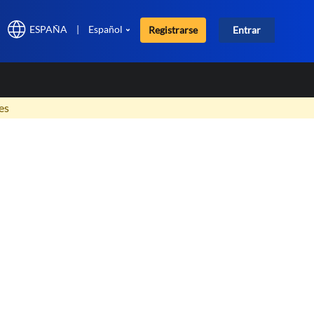
ESPAÑA
|
Español
Registrarse
Entrar
×
es