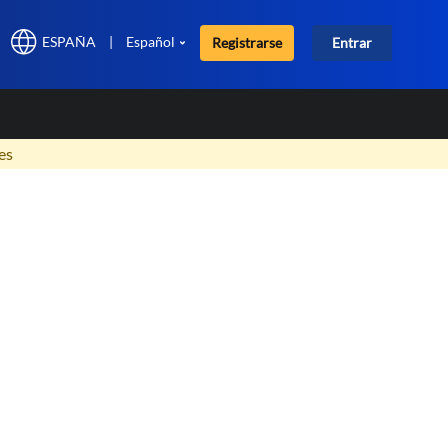
ESPAÑA
|
Español
Registrarse
Entrar
×
es